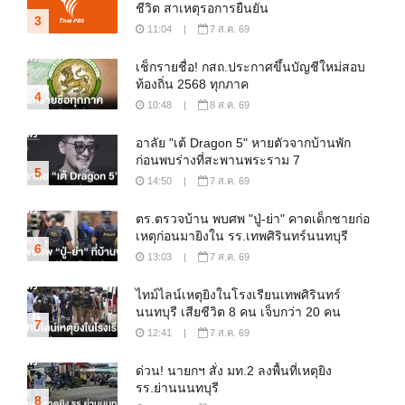
ชีวิต สาเหตุรอการยืนยัน
3
11:04
|
7 ส.ค. 69
เช็กรายชื่อ! กสถ.ประกาศขึ้นบัญชีใหม่สอบ
ท้องถิ่น 2568 ทุกภาค
4
10:48
|
8 ส.ค. 69
อาลัย "เต้ Dragon 5" หายตัวจากบ้านพัก
ก่อนพบร่างที่สะพานพระราม 7
5
14:50
|
7 ส.ค. 69
ตร.ตรวจบ้าน พบศพ "ปู่-ย่า" คาดเด็กชายก่อ
เหตุก่อนมายิงใน รร.เทพศิรินทร์นนทบุรี
6
13:03
|
7 ส.ค. 69
ไทม์ไลน์เหตุยิงในโรงเรียนเทพศิรินทร์
นนทบุรี เสียชีวิต 8 คน เจ็บกว่า 20 คน
7
12:41
|
7 ส.ค. 69
ด่วน! นายกฯ สั่ง มท.2 ลงพื้นที่เหตุยิง
รร.ย่านนนทบุรี
8