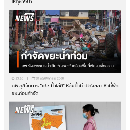
เหตุช้างป่า
13:16
|
30 พฤศจิกายน 2568
คพ.ลุยจัดการ "ขยะ-น้ำเสีย" หลังน้ำท่วมสงขลา หาที่พัก
ขยะก่อนกำจัด