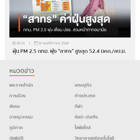
08:31
|
30 พฤศจิกายน 2568
ฝุ่น PM 2.5 กทม. พุ่ง "สาทร" สูงสุด 52.4 มคก./ลบ.ม.
หมวดข่าว
พระราชสำนัก
เศรษฐกิจ
การเมือง
ต่างประเทศ
สังคม
กีฬา
อาชญากรรม
ศิลปะ-บันเทิง
ภูมิภาค
ไลฟ์สไตล์
ภัยพิบัติ
วิทยาศาสตร์เทคโนโลยี