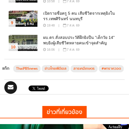
10:58
|
7 ส.ค. 69
เปิดรายชื่อครู 5 คน เสียชีวิตจากเหตุยิงใน
รร.เทพศิรินทร์ นนทบุรี
9
19:48
|
7 ส.ค. 69
ผบ.ตร.สั่งสอบประวัติฝึกยิงปืน "เด็กวัย 14"
พบยิงผู้เสียชีวิตหลายคนเข้าจุดสำคัญ
10
16:06
|
7 ส.ค. 69
แท็ก
ThaiPBSnews
ข่าวไทยพีบีเอส
สารเคมีเกษตร
#พาราควอต
ข่าวที่เกี่ยวข้อง