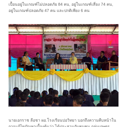
เปื้อนอยู่ในเกณฑ์ไม่ปลอดภัย 84 คน, อยู่ในเกณฑ์เสี่ยง 74 คน,
อยู่ในเกณฑ์ปลอดภัย 47 คน และปกติเพียง 6 คน
นายเอกราช ลือชา ผอ.โรงเรียนปอวิทยา บอกถึงความคืบหน้าใน
การแก้ไขปัญหาเบื้องต้นว่า ได้ประสานกับชุมชน กลุ่มเกษตร