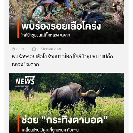
12:19
|
11 ธันวาคม 2568
พบร่องรอยเสือโคร่งขนาดใหญ่ใกล้ป่าชุมชน "แม่กึ๊ด
หลวง" จ.ตาก