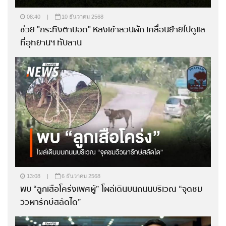
08:40
|
10 ธันวาคม 2568
ช่วย "กระทิงตาบอด" หลงเข้าสวนผัก เคลื่อนย้ายไปดูแล
ที่อุทยานฯ ทับลาน
13:08
|
6 ธันวาคม 2568
พบ “ลูกเสือโคร่งเพศผู้” โผล่เดินบนถนนบริเวณ “จุดชม
วิวผารักษ์สลัดได”