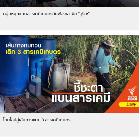
กลุ่มหนุนแบนสารเคมีเกษตรยันฟ้องเอาผิด "สุริยะ"
ไทม์ไลน์สู่เส้นทางแบน 3 สารเคมีเกษตร