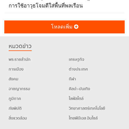
การใช้อาวุธโจมตีใส่พื้นที่พลเรือน
โหลดเพิ่ม
หมวดข่าว
พระราชสำนัก
เศรษฐกิจ
การเมือง
ต่างประเทศ
สังคม
กีฬา
อาชญากรรม
ศิลปะ-บันเทิง
ภูมิภาค
ไลฟ์สไตล์
ภัยพิบัติ
วิทยาศาสตร์เทคโนโลยี
สิ่งแวดล้อม
ไทยพีบีเอส อินไซส์