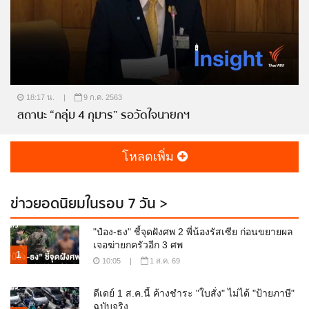
18:17 น.
|
9 ก.ค. 2563
สถานะ “กลุ่ม 4 กุมาร” รอวัดใจนายกฯ
โหลดเพิ่ม
ข่าวยอดนิยมในรอบ 7 วัน >
"ป๋อง-ธง" ชี้จุดฝังศพ 2 พี่น้องรัสเซีย ก่อนขยายผล
เจอฆ่ายกครัวอีก 3 ศพ
1
10:05
|
1 ส.ค. 69
ดีเดย์ 1 ส.ค.นี้ ค้างชำระ "ใบสั่ง" ไม่ได้ "ป้ายภาษี"
ฉบับจริง