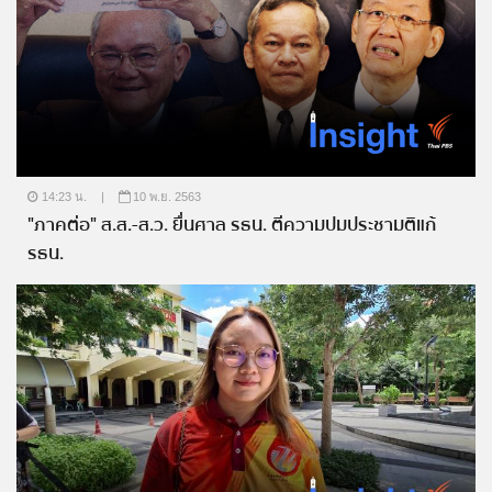
14:23 น.
|
10 พ.ย. 2563
"ภาคต่อ" ส.ส.-ส.ว. ยื่นศาล รธน. ตีความปมประชามติแก้
รธน.