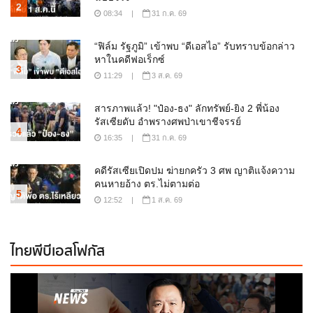
2
08:34
|
31 ก.ค. 69
“ฟิล์ม รัฐภูมิ” เข้าพบ “ดีเอสไอ” รับทราบข้อกล่าว
หาในคดีฟอเร็กซ์
3
11:29
|
3 ส.ค. 69
สารภาพแล้ว! "ป๋อง-ธง" ลักทรัพย์-ยิง 2 พี่น้อง
รัสเซียดับ อำพรางศพป่าเขาชีจรรย์
4
16:35
|
31 ก.ค. 69
คดีรัสเซียเปิดปม ฆ่ายกครัว 3 ศพ ญาติแจ้งความ
คนหายอ้าง ตร.ไม่ตามต่อ
5
12:52
|
1 ส.ค. 69
ไทยพีบีเอสโฟกัส