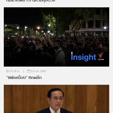
กมธ.รับฟังฯ ที่ นศ.ไม่คุยด้วย
15:18 น.
|
23 ก.ค. 2563
“แฟลชม็อบ” ตกผลึก