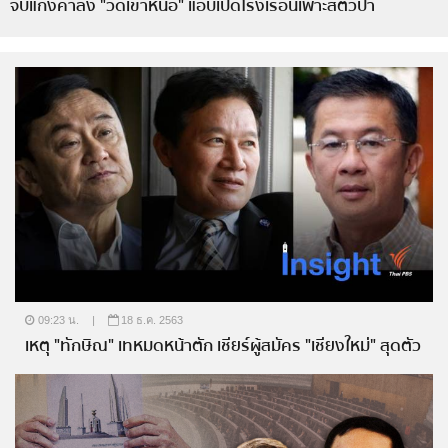
จับแก๊งค้าลิง "วัดเขาหน่อ" แอบเปิดโรงเรือนเพาะสัตว์ป่า
09:23 น.
|
18 ธ.ค. 2563
เหตุ "ทักษิณ" เทหมดหน้าตัก เชียร์ผู้สมัคร "เชียงใหม่" สุดตัว