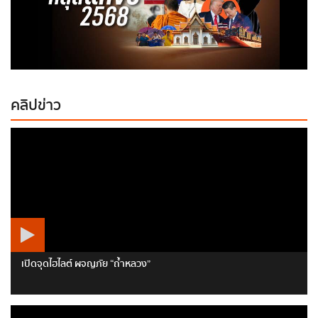
คลิปข่าว
เปิดจุดไฮไลต์ ผจญภัย “ถ้ำหลวง”