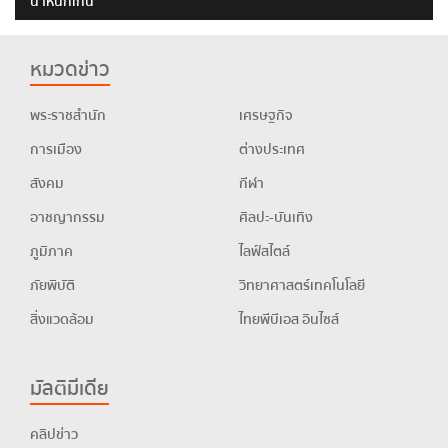
น้ำหนักเกิน
หมวดข่าว
พระราชสำนัก
เศรษฐกิจ
การเมือง
ต่างประเทศ
สังคม
กีฬา
อาชญากรรม
ศิลปะ-บันเทิง
ภูมิภาค
ไลฟ์สไตล์
ภัยพิบัติ
วิทยาศาสตร์เทคโนโลยี
สิ่งแวดล้อม
ไทยพีบีเอส อินไซส์
มัลติมีเดีย
คลิปข่าว