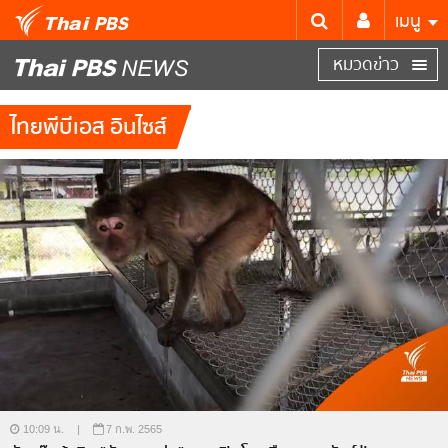
เมนู
หมวดข่าว
ไทยพีบีเอส อินไซส์
10:09 น.
|
7 ก.พ. 2565