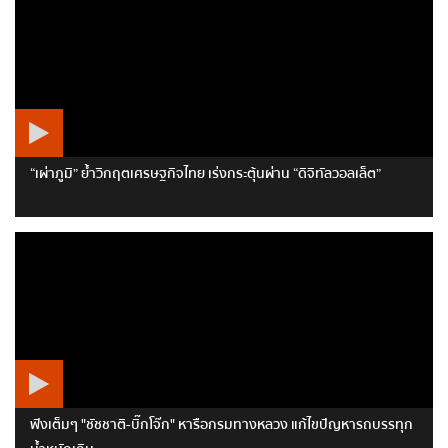
“เผ่าภูมิ” ย้ำวิกฤตเศรษฐกิจไทย เร่งกระตุ้นผ่าน “ดิจิทัลวอลเล็ต”
ฟังเต็มๆ "ชัชชาติ-บิ๊กโจ๊ก" หารือกรมทางหลวง แก้ไขปัญหารถบรรทุก