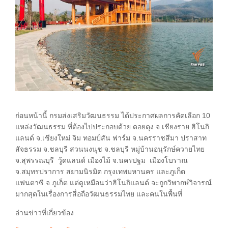
ก่อนหน้านี้ กรมส่งเสริมวัฒนธรรม ได้ประกาศผลการคัดเลือก 10
แหล่งวัฒนธรรม ที่ต้องไปประกอบด้วย ดอยตุง จ.เชียงราย ฮิโนกิ
แลนด์ จ.เชียงใหม่ จิม ทอมป์สัน ฟาร์ม จ.นครราชสีมา ปราสาท
สัจธรรม จ.ชลบุรี สวนนงนุช จ.ชลบุรี หมู่บ้านอนุรักษ์ควายไทย
จ.สุพรรณบุรี วู้ดแลนด์ เมืองไม้ จ.นครปฐม เมืองโบราณ
จ.สมุทรปราการ สยามนิรมิต กรุงเทพมหานคร และภูเก็ต
แฟนตาซี จ.ภูเก็ต แต่ดูเหมือนว่าฮิโนกิแลนด์ จะถูกวิพากษ์วิจารณ์
มากสุดในเรื่องการสื่อถือวัฒนธรรมไทย และคนในพื้นที่
อ่านข่าวที่เกี่ยวข้อง