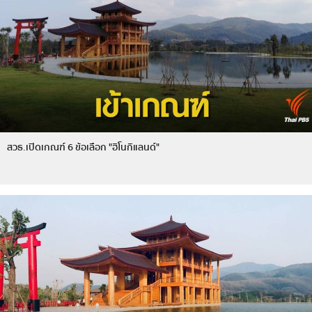
สวธ.เปิดเกณฑ์ 6 ข้อเลือก "ฮิโนกิแลนด์"