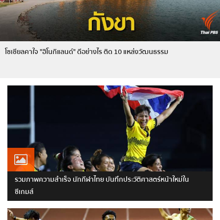
โซเชียลคาใจ "ฮิโนกิแลนด์" ดีอย่างไร ติด 10 แหล่งวัฒนธรรม
รวมภาพความสำเร็จ นักกีฬาไทย บันทึกประวัติศาสตร์หน้าใหม่ใน
ซีเกมส์