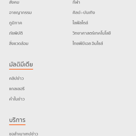
สังคม
กีฬา
อาชญากรรม
ศิลปะ-บันเทิง
ภูมิภาค
ไลฟ์สไตล์
ภัยพิบัติ
วิทยาศาสตร์เทคโนโลยี
สิ่งแวดล้อม
ไทยพีบีเอส อินไซส์
มัลติมีเดีย
คลิปข่าว
แกลเลอรี
คำในข่าว
บริการ
ขอสำเนาเทปข่าว