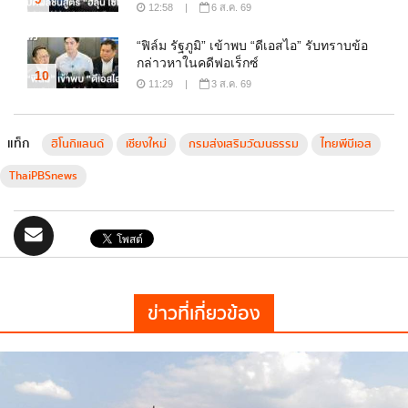
12:58
|
6 ส.ค. 69
“ฟิล์ม รัฐภูมิ” เข้าพบ “ดีเอสไอ” รับทราบข้อ
กล่าวหาในคดีฟอเร็กซ์
10
11:29
|
3 ส.ค. 69
แท็ก
ฮิโนกิแลนด์
เชียงใหม่
กรมส่งเสริมวัฒนธรรม
ไทยพีบีเอส
ThaiPBSnews
ข่าวที่เกี่ยวข้อง