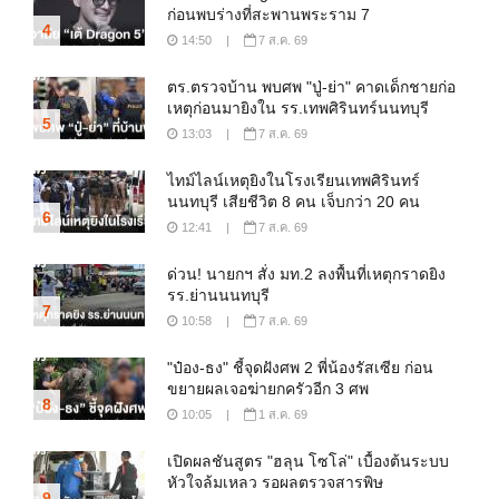
ก่อนพบร่างที่สะพานพระราม 7
4
14:50
|
7 ส.ค. 69
ตร.ตรวจบ้าน พบศพ "ปู่-ย่า" คาดเด็กชายก่อ
เหตุก่อนมายิงใน รร.เทพศิรินทร์นนทบุรี
5
13:03
|
7 ส.ค. 69
ไทม์ไลน์เหตุยิงในโรงเรียนเทพศิรินทร์
นนทบุรี เสียชีวิต 8 คน เจ็บกว่า 20 คน
6
12:41
|
7 ส.ค. 69
ด่วน! นายกฯ สั่ง มท.2 ลงพื้นที่เหตุกราดยิง
รร.ย่านนนทบุรี
7
10:58
|
7 ส.ค. 69
"ป๋อง-ธง" ชี้จุดฝังศพ 2 พี่น้องรัสเซีย ก่อน
ขยายผลเจอฆ่ายกครัวอีก 3 ศพ
8
10:05
|
1 ส.ค. 69
เปิดผลชันสูตร "ฮลุน โซโล่" เบื้องต้นระบบ
หัวใจล้มเหลว รอผลตรวจสารพิษ
9