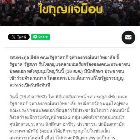
รศ.ตระกูล มีชัย คณะรัฐศาสตร์ จุฬาลงกรณ์มหาวิทยาลัย จี้
รัฐบาล-รัฐสภา รีบไขกุญแจคลายปมเรียกร้องของคณะประชาชน
ปลดแอก หลังชุมนุมใหญ่วันนี้ (16 ส.ค.) มีนักศึกษา ประชาชน
เข้าร่วมจำนวนมาก โดยเฉพาะประเด็นการแก้ไขรัฐธรรมนูญ
ควรเร่งเปิดรับฟังทันที
วันนี้ (16 ส.ค.2563) ไทยพีบีเอสสัมภาษณ์ รศ.ตระกูล มีชัย คณะ
รัฐศาสตร์ จุฬาลงกรณ์มหาวิทยา ลัย กรณีการจัดชุมนุมใหญ่ของ
คณะประชาชนปลดแอก ที่อนุสาวรีย์ประชาธิปไตยว่า ก่อนหน้านี้
กังวลว่าจะมีการเผชิญหน้าของ 2 กลุ่ม แต่หลังจากกลุ่มแกนนำ
ศูนย์กลางประสาน นักศึกษา อาชีวะ ประชาชน ปกป้องสถาบัน
พระมหากษัตริย์ (ศอปส.)ได้ยุติการชุมนุมไปในช่วงเย็น
สถานการณ์ตอนนี้ เชื่อว่าไม่น่าจะมีปัญหา เพราะเป็นการ