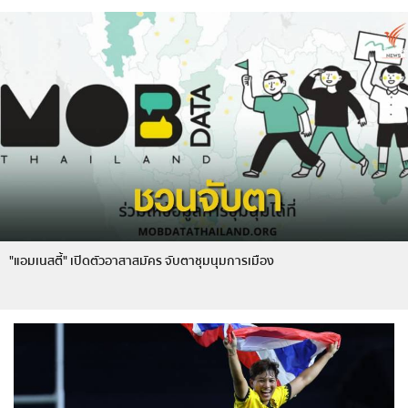
"แอมเนสตี้" เปิดตัวอาสาสมัคร จับตาชุมนุมการเมือง