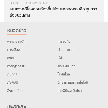
14:02
|
8 สิงหาคม 2569
รบ.แจงคดีโกงสอบท้องถิ่นไม่จบแค่ถอดถอนชื่อ ลุยสาว
ถึงขบวนการ
หมวดข่าว
พระราชสำนัก
เศรษฐกิจ
การเมือง
ต่างประเทศ
สังคม
กีฬา
อาชญากรรม
ศิลปะ-บันเทิง
ภูมิภาค
ไลฟ์สไตล์
ภัยพิบัติ
วิทยาศาสตร์เทคโนโลยี
สิ่งแวดล้อม
ไทยพีบีเอส อินไซส์
มัลติมีเดีย