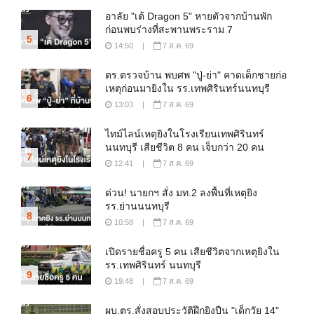
อาลัย "เต้ Dragon 5" หายตัวจากบ้านพัก
ก่อนพบร่างที่สะพานพระราม 7
5
14:50
|
7 ส.ค. 69
ตร.ตรวจบ้าน พบศพ "ปู่-ย่า" คาดเด็กชายก่อ
เหตุก่อนมายิงใน รร.เทพศิรินทร์นนทบุรี
6
13:03
|
7 ส.ค. 69
ไทม์ไลน์เหตุยิงในโรงเรียนเทพศิรินทร์
นนทบุรี เสียชีวิต 8 คน เจ็บกว่า 20 คน
7
12:41
|
7 ส.ค. 69
ด่วน! นายกฯ สั่ง มท.2 ลงพื้นที่เหตุยิง
รร.ย่านนนทบุรี
8
10:58
|
7 ส.ค. 69
เปิดรายชื่อครู 5 คน เสียชีวิตจากเหตุยิงใน
รร.เทพศิรินทร์ นนทบุรี
9
19:48
|
7 ส.ค. 69
ผบ.ตร.สั่งสอบประวัติฝึกยิงปืน "เด็กวัย 14"