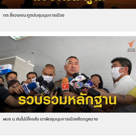
กต.ชี้แจงคณะทูตปมชุมนุมการเมือง
ผบช.น.ยันไม่มีใครสั่ง เอาผิดชุมนุมการเมืองยึดกฎหมาย