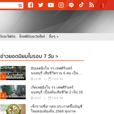
บีเอส โฟกัส
ไทยพีบีเอส อินไซส์
อื่นๆ
ข่าวยอดนิยมในรอบ 7 วัน >
อัปเดตยิงใน รร.เทพศิรินทร์
นนทบุรี เสียชีวิตรวม 6 คน เป็นครู
1
5 ผู้ก่อเหตุ 1
11:38
|
7 ส.ค. 69
เกิดเหตุยิงใน รร.เทพศิรินทร์
นนทบุรี เบื้องต้นเสียชีวิต 2 เจ็บ 15
2
10:47
|
7 ส.ค. 69
เช็กรายชื่อ! กสถ.ประกาศขึ้นบัญชี
ใหม่สอบท้องถิ่น 2568 ทุกภาค