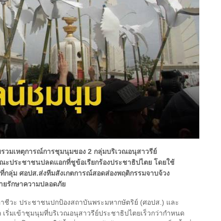
รวมเหตุการณ์การชุมนุมของ 2 กลุ่มบริเวณอนุสาวรีย์
ะประชาชนปลดแอกที่ชูข้อเรียกร้องประชาธิปไตย โดยใช้
ี่กลุ่ม ศอปส.ส่งทีมสังเกตการณ์สอดส่องพฤติกรรมจาบจ้วง
ายรักษาความปลอดภัย
ษาอาชีวะ ประชาชนปกป้องสถาบันพระมหากษัตริย์ (ศอปส.) และ
่มเข้าชุมนุมที่บริเวณอนุสาวรีย์ประชาธิปไตยเร็วกว่ากำหนด