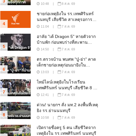
3
10:48
|
8 ส.ค. 69
ชายก่อเหตุยิงใน รร.เทพศิรินทร์
นนทบุรี เสียชีวิต สาเหตุรอการ
4
ยืนยัน
11:04
|
7 ส.ค. 69
อาลัย "เต้ Dragon 5" หายตัวจาก
บ้านพัก ก่อนพบร่างที่สะพาน
5
พระราม 7
14:50
|
7 ส.ค. 69
ตร.ตรวจบ้าน พบศพ "ปู่-ย่า" คาด
เด็กชายก่อเหตุก่อนมายิงใน
6
รร.เทพศิรินทร์นนทบุรี
13:03
|
7 ส.ค. 69
ไทม์ไลน์เหตุยิงในโรงเรียน
เทพศิรินทร์ นนทบุรี เสียชีวิต 8 คน
7
เจ็บกว่า 20 คน
12:41
|
7 ส.ค. 69
ด่วน! นายกฯ สั่ง มท.2 ลงพื้นที่เหตุ
ยิง รร.ย่านนนทบุรี
8
10:58
|
7 ส.ค. 69
เปิดรายชื่อครู 5 คน เสียชีวิตจาก
เหตุยิงใน รร.เทพศิรินทร์ นนทบุรี