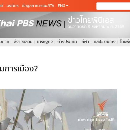
ต์
องค์กร
ข้อมูลสาธารณะ/ITA
ENG
ข่าวไทยพีบีเอส
วันอาทิตย์ที่ 9 สิงหาคม พ.ศ. 2569
ูมิภาค
สิ่งแวดล้อม
เศรษฐกิจ
ต่างประเทศ
กีฬา
ศิลปะ-บันเทิง
ไทยพี
นุมการเมือง?