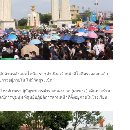
งสัยด้านหลังแมคโดนัล ราชดำเนิน เจ้าหน้าอีโอดีตรวจสอบแล้ว
าวอยู่ภายใน ไม่มีวัตถุระเบิด
ษ์ พงศ์เภตรา ผู้บัญชาการตำรวจนครบาล (ผบช.น.) เดินทางร่วม
ารชุมนุม ที่ศูนย์ปฏิบัติการส่วนหน้าที่ตั้งอยู่ภายในโรงเรียน