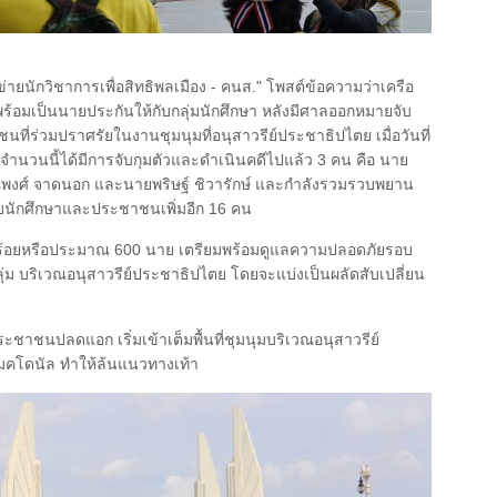
ข่ายนักวิชาการเพื่อสิทธิพลเมือง - คนส." โพสต์ข้อความว่าเครือ
ร้อมเป็นนายประกันให้กับกลุ่มนักศึกษา หลังมีศาลออกหมายจับ
ี่ร่วมปราศรัยในงานชุมนุมที่อนุสาวรีย์ประชาธิปไตย เมื่อวันที่
นจำนวนนี้ได้มีการจับกุมตัวและดำเนินคดีไปแล้ว 3 คน คือ นาย
งศ์ จาดนอก และนายพริษฐ์ ชิวารักษ์ และกำลังรวมรวบพยาน
ับนักศึกษาและประชาชนเพิ่มอีก 16 คน
ร้อยหรือประมาณ 600 นาย เตรียมพร้อมดูแลความปลอดภัยรอบ
 2 กลุ่ม บริเวณอนุสาวรีย์ประชาธิปไตย โดยจะแบ่งเป็นผลัดสับเปลี่ยน
ชาชนปลดแอก เริ่มเข้าเต็มพื้นที่ชุมนุมบริเวณอนุสาวรีย์
แมคโดนัล ทำให้ล้นแนวทางเท้า