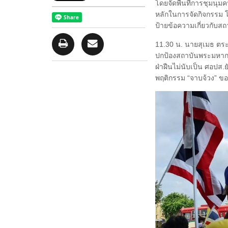
โดยจัดพื้นที่การชุมนุม
หลักในการจัดกิจกรรม โ
ป้ายข้อความเกี่ยวกับ
11.30 น. นายสุเมธ ตร
ปกป้องสถาบันพระมหากษั
ฝ่าฝืนไม่นับเป็น ศอปส.ย
พฤติกรรม “จาบจ้วง” ของ