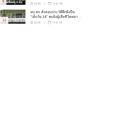
9
19:48
|
7 ส.ค. 69
ผบ.ตร.สั่งสอบประวัติฝึกยิงปืน
"เด็กวัย 14" พบยิงผู้เสียชีวิตหลาย
10
คนเข้าจุดสำคัญ
16:06
|
7 ส.ค. 69