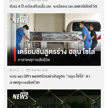
10:22
|
6 สิงหาคม 2569
ย้อน 4 ปี คดีสะเทือนใจ มข. รถบัสชน นศ.แพทย์เสียชีวิต
10:11
|
6 สิงหาคม 2569
รอง ผอ.นิติฯ เผยเตรียมผ่าชันสูตร “ฮลุน โซโล่” หา
สาเหตุการเสียชีวิต