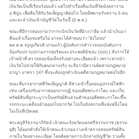
เงินวัดเป็นที่เรียบร้อยแล้ว แต่ไปทำเรื่องคืนเงินที่วัดมังคลาราม
อ.พิปูน เพื่อคืนให้กับวัดเพ็ญญาติต่อไป โดยมีพยานรับทราบ 5 คน
และจะนำเงินเข้าบัญชีวัดในวันนี้ (5 พ.ค.)
ขณะที่มีการสอบถามว่าการเบิกเงินวัดที่อ้างว่ายืม แล้วนำเงินมา
คืนแล้วเรื่องจบหรือไม่ อาจจะได้คำตอบว่า "ยังไม่จบ"
พล.ต.ต.จรูญเกียรติ ปานแก้ว ผู้บังคับการตำรวจกองบังคับการ
ป้องกันปราบปรามการทุจริตและประพฤติมิชอบ (ปปป.) สั่งการให้
เจ้าหน้าที่ ตรวจสอบข้อเท็จจริงอย่างละเอียดแล้ว เพราะหากนำ
เงินวัดไปจ่ายให้กับคนกลางจริง จะถือว่ามีความผิดตามกฎหมาย
อาญา มาตรา 147 ซึ่งจะต้องถูกดำเนินคดีตามกฎหมายต่อไปอีก
ขณะที่บรรยากาศที่วัดเพ็ญญาติ มีช่างเข้ารื้อถอนอุปกรณ์ไฟฟ้า
เช่น เครื่องปรับอากาศออกจากกุฏิ ของอดีตพระกาโตะ และเก็บ
ทรัพย์สินที่ถูกระบุว่าเป็นทรัพย์สินส่วนตัวของอดีตพระกาโตะขึ้น
รถกระบะเคลื่อนย้ายออกไปจากวัด ไปเก็บยังสถานที่แห่งหนึ่งโดย
ไม่เป็นที่เปิดเผย
พระครูสิริธรรมาภิรัตน์ เจ้าคณะจังหวัดนครศรีธรรมราช (ธรรม
ยุติ) ได้ออกคำสั่งให้เจ้าคณะอำเภอฉวางเข้าตรวจสอบทรัพย์สิน
ภายในวัดอย่างละเอียด โดยติดตามการเบิกจ่ายบัญชีวัด รวมทั้ง