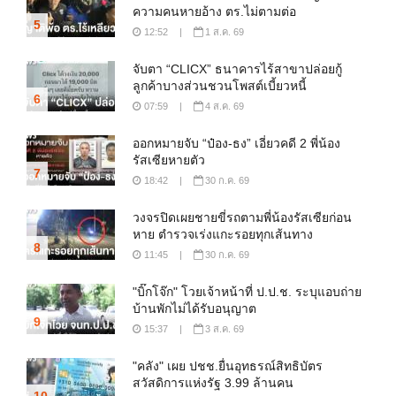
ความคนหายอ้าง ตร.ไม่ตามต่อ
5
12:52
|
1 ส.ค. 69
จับตา “CLICX” ธนาคารไร้สาขาปล่อยกู้
ลูกค้าบางส่วนชวนโพสต์เบี้ยวหนี้
6
07:59
|
4 ส.ค. 69
ออกหมายจับ “ป๋อง-ธง” เอี่ยวคดี 2 พี่น้อง
รัสเซียหายตัว
7
18:42
|
30 ก.ค. 69
วงจรปิดเผยชายขี่รถตามพี่น้องรัสเซียก่อน
หาย ตำรวจเร่งแกะรอยทุกเส้นทาง
8
11:45
|
30 ก.ค. 69
"บิ๊กโจ๊ก" โวยเจ้าหน้าที่ ป.ป.ช. ระบุแอบถ่าย
บ้านพักไม่ได้รับอนุญาต
9
15:37
|
3 ส.ค. 69
"คลัง" เผย ปชช.ยื่นอุทธรณ์สิทธิบัตร
สวัสดิการแห่งรัฐ 3.99 ล้านคน
10