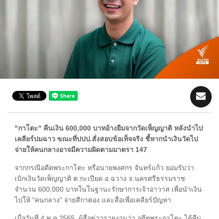
"กาโตะ" คืนเงิน 600,000 บาทอ้างยืมจากวัดเพ็ญญาติ หลังนำไป
เคลียร์ปมฉาว ขณะที่ปปป.สั่งสอบข้อเท็จจริง ชี้หากนำเงินวัดไป
จ่ายให้คนกลางอาจมีความผิดตามมาตรา 147
จากกรณีอดีตพระกาโตะ หรือนายพงศกร จันทร์แก้ว ยอมรับว่า
เบิกเงินวัดเพ็ญญาติ ต.กะเปียด อ.ฉวาง จ.นครศรีธรรมราช
จำนวน 600,000 บาทในในฐานะรักษาการเจ้าอาวาส เพื่อนำเงิน
ไปให้ "คนกลาง" จ่ายสีกาตอง และสื่อเพื่อเคลียร์ปัญหา
เมื่อวันที่ 4 พ.ค.2565 ผู้สื่อข่าวรายงานว่า อดีตพระกาโตะ ได้คืน