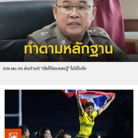
รอง ผบ.ตร.ยันทำคดี "เสี่ยโป้และหลงจู๊" ไม่มีใบสั่ง