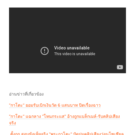
อ่านข่าวที่เกี่ยวข้อง
"กาโตะ" ยอมรับเบิกเงินวัด 6 แสนบาท ปิดเรื่องฉาว
"กาโตะ" แฉกลาง "โหนกระแส" อ้างถูกแบล็กเมล์-รับคลิปเสียง
จริง
ตั้งกก.สอบข้อเท็จจริง "พระกาโตะ" ปัดปมคลิปเสียงว่อนโซเชียล