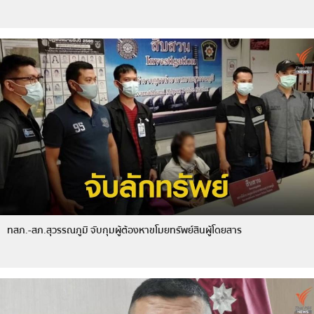
ทสภ.-สภ.สุวรรณภูมิ จับกุมผู้ต้องหาขโมยทรัพย์สินผู้โดยสาร