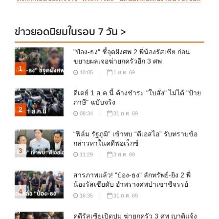
ข่าวยอดนิยมในรอบ 7 วัน >
"ป๋อง-ธง" ชี้จุดฝังศพ 2 พี่น้องรัสเซีย ก่อน
ขยายผลเจอฆ่ายกครัวอีก 3 ศพ
1
10:05
|
1 ส.ค. 69
ดีเดย์ 1 ส.ค.นี้ ค้างชำระ "ใบสั่ง" ไม่ได้ "ป้าย
ภาษี" ฉบับจริง
2
08:34
|
31 ก.ค. 69
“ฟิล์ม รัฐภูมิ” เข้าพบ “ดีเอสไอ” รับทราบข้อ
กล่าวหาในคดีฟอเร็กซ์
3
11:29
|
3 ส.ค. 69
สารภาพแล้ว! "ป๋อง-ธง" ลักทรัพย์-ยิง 2 พี่
น้องรัสเซียดับ อำพรางศพป่าเขาชีจรรย์
4
16:35
|
31 ก.ค. 69
คดีรัสเซียเปิดปม ฆ่ายกครัว 3 ศพ ญาติแจ้ง