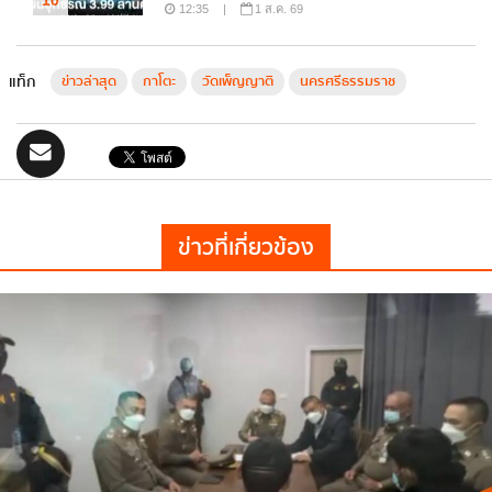
12:35
|
1 ส.ค. 69
แท็ก
ข่าวล่าสุด
กาโตะ
วัดเพ็ญญาติ
นครศรีธรรมราช
ข่าวที่เกี่ยวข้อง