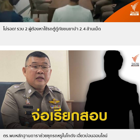
ไม่รอด! รวบ 2 ผู้ต้องหาใช้รถตู้กู้ภัยขนยาบ้า 2.4 ล้านเม็ด
ตร.พบหลักฐานดาราช่วยซุกรถหรูในโกดัง เอี่ยวบ่อนออนไลน์