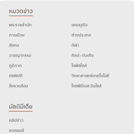
หมวดข่าว
พระราชสำนัก
เศรษฐกิจ
การเมือง
ต่างประเทศ
สังคม
กีฬา
อาชญากรรม
ศิลปะ-บันเทิง
ภูมิภาค
ไลฟ์สไตล์
ภัยพิบัติ
วิทยาศาสตร์เทคโนโลยี
สิ่งแวดล้อม
ไทยพีบีเอส อินไซส์
มัลติมีเดีย
คลิปข่าว
แกลเลอรี